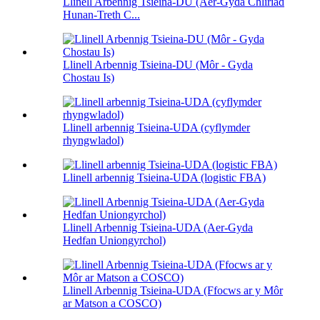
Llinell Arbennig Tsieina-DU (Aer-Gyda Chliriad
Hunan-Treth C...
Llinell Arbennig Tsieina-DU (Môr - Gyda
Chostau Is)
Llinell arbennig Tsieina-UDA (cyflymder
rhyngwladol)
Llinell arbennig Tsieina-UDA (logistic FBA)
Llinell Arbennig Tsieina-UDA (Aer-Gyda
Hedfan Uniongyrchol)
Llinell Arbennig Tsieina-UDA (Ffocws ar y Môr
ar Matson a COSCO)