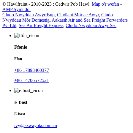
© Hawlfraint - 2010-2023 : Cedwir Pob Hawl.
Map o'r wefan
-
AMP Symudol
Cludo Nwyddau Awyr Bup
,
Cludiant Môr ac Awyr
,
Cludo
Nwyddau Môr Domestig
,
Aakarsh Air and Sea Freight Forwarders
Pvt Ltd
,
Sea Air Freight Express
,
Cludo Nwyddau Awyr Ssc
,
Ffonio
Ffon
+86 17898460377
+86 14706572521
E-bost
E-bost
ivy@szwayota.com.cn