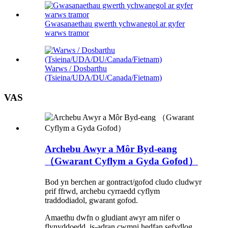
Gwasanaethau gwerth ychwanegol ar gyfer
warws tramor
Warws / Dosbarthu
(Tsieina/UDA/DU/Canada/Fietnam)
VAS
Archebu Awyr a Môr Byd-eang
（Gwarant Cyflym a Gyda Gofod）
Bod yn berchen ar gontract/gofod cludo cludwyr
prif ffrwd, archebu cyrraedd cyflym
traddodiadol, gwarant gofod.
Amaethu dwfn o gludiant awyr am nifer o
flynyddoedd, is-adran cwmni hedfan sefydlog