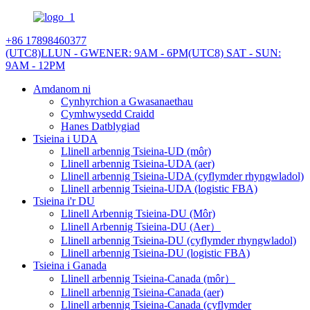
+86 17898460377
(UTC8)LLUN - GWENER: 9AM - 6PM
(UTC8) SAT - SUN:
9AM - 12PM
Amdanom ni
Cynhyrchion a Gwasanaethau
Cymhwysedd Craidd
Hanes Datblygiad
Tsieina i UDA
Llinell arbennig Tsieina-UD (môr)
Llinell arbennig Tsieina-UDA (aer)
Llinell arbennig Tsieina-UDA (cyflymder rhyngwladol)
Llinell arbennig Tsieina-UDA (logistic FBA)
Tsieina i'r DU
Llinell Arbennig Tsieina-DU (Môr)
Llinell Arbennig Tsieina-DU (Aer）
Llinell arbennig Tsieina-DU (cyflymder rhyngwladol)
Llinell arbennig Tsieina-DU (logistic FBA)
Tsieina i Ganada
Llinell arbennig Tsieina-Canada (môr）
Llinell arbennig Tsieina-Canada (aer)
Llinell arbennig Tsieina-Canada (cyflymder