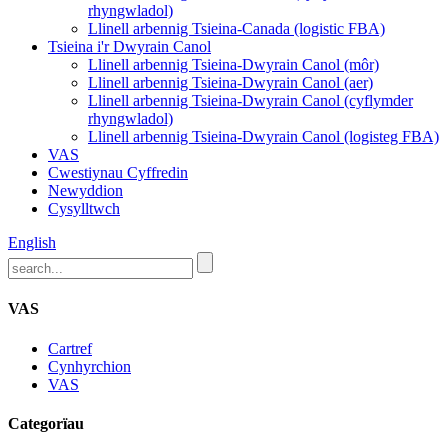
rhyngwladol)
Llinell arbennig Tsieina-Canada (logistic FBA)
Tsieina i'r Dwyrain Canol
Llinell arbennig Tsieina-Dwyrain Canol (môr)
Llinell arbennig Tsieina-Dwyrain Canol (aer)
Llinell arbennig Tsieina-Dwyrain Canol (cyflymder
rhyngwladol)
Llinell arbennig Tsieina-Dwyrain Canol (logisteg FBA)
VAS
Cwestiynau Cyffredin
Newyddion
Cysylltwch
English
VAS
Cartref
Cynhyrchion
VAS
Categorïau