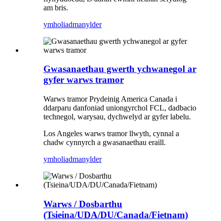
am bris.
ymholiad
manylder
Gwasanaethau gwerth ychwanegol ar
gyfer warws tramor
Warws tramor Prydeinig America Canada i
ddarparu danfoniad uniongyrchol FCL, dadbacio
technegol, warysau, dychwelyd ar gyfer labelu.
Los Angeles warws tramor llwyth, cynnal a
chadw cynnyrch a gwasanaethau eraill.
ymholiad
manylder
Warws / Dosbarthu
(Tsieina/UDA/DU/Canada/Fietnam)