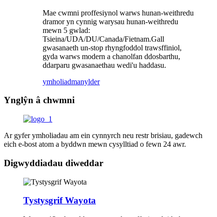
Mae cwmni proffesiynol warws hunan-weithredu
dramor yn cynnig warysau hunan-weithredu
mewn 5 gwlad:
Tsieina/UDA/DU/Canada/Fietnam.Gall
gwasanaeth un-stop rhyngfoddol trawsffiniol,
gyda warws modern a chanolfan ddosbarthu,
ddarparu gwasanaethau wedi'u haddasu.
ymholiad
manylder
Ynglŷn â chwmni
Ar gyfer ymholiadau am ein cynnyrch neu restr brisiau, gadewch
eich e-bost atom a byddwn mewn cysylltiad o fewn 24 awr.
Digwyddiadau diweddar
Tystysgrif Wayota