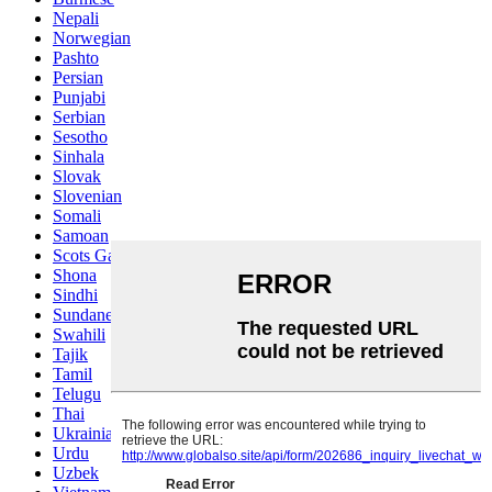
Nepali
Norwegian
Pashto
Persian
Punjabi
Serbian
Sesotho
Sinhala
Slovak
Slovenian
Somali
Samoan
Scots Gaelic
Shona
Sindhi
Sundanese
Swahili
Tajik
Tamil
Telugu
Thai
Ukrainian
Urdu
Uzbek