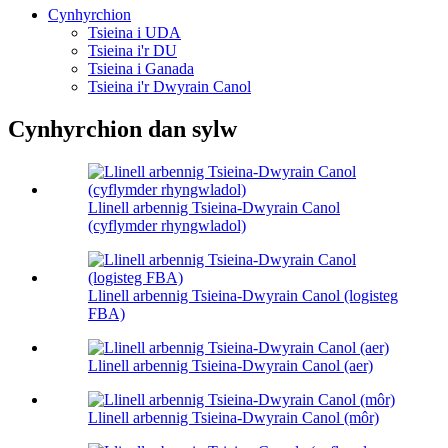
Cynhyrchion
Tsieina i UDA
Tsieina i'r DU
Tsieina i Ganada
Tsieina i'r Dwyrain Canol
Cynhyrchion dan sylw
Llinell arbennig Tsieina-Dwyrain Canol
(cyflymder rhyngwladol)
Llinell arbennig Tsieina-Dwyrain Canol (logisteg
FBA)
Llinell arbennig Tsieina-Dwyrain Canol (aer)
Llinell arbennig Tsieina-Dwyrain Canol (môr)