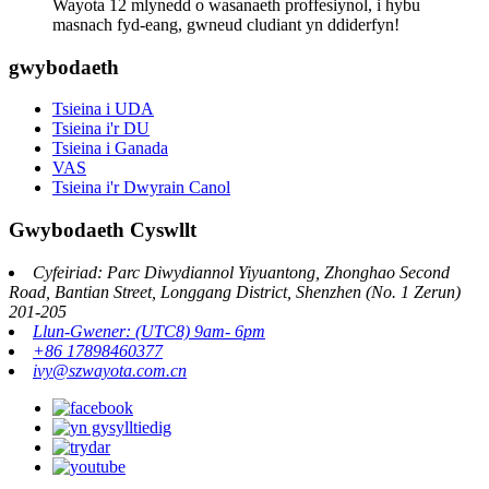
Wayota 12 mlynedd o wasanaeth proffesiynol, i hybu
masnach fyd-eang, gwneud cludiant yn ddiderfyn!
gwybodaeth
Tsieina i UDA
Tsieina i'r DU
Tsieina i Ganada
VAS
Tsieina i'r Dwyrain Canol
Gwybodaeth Cyswllt
Cyfeiriad: Parc Diwydiannol Yiyuantong, Zhonghao Second
Road, Bantian Street, Longgang District, Shenzhen (No. 1 Zerun)
201-205
Llun-Gwener: (UTC8) 9am- 6pm
+86 17898460377
ivy@szwayota.com.cn