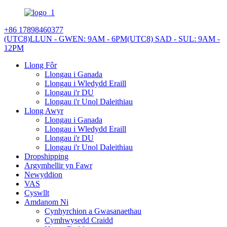
+86 17898460377
(UTC8)LLUN - GWEN: 9AM - 6PM
(UTC8) SAD - SUL: 9AM -
12PM
Llong Fôr
Llongau i Ganada
Llongau i Wledydd Eraill
Llongau i'r DU
Llongau i'r Unol Daleithiau
Llong Awyr
Llongau i Ganada
Llongau i Wledydd Eraill
Llongau i'r DU
Llongau i'r Unol Daleithiau
Dropshipping
Argymhellir yn Fawr
Newyddion
VAS
Cyswllt
Amdanom Ni
Cynhyrchion a Gwasanaethau
Cymhwysedd Craidd