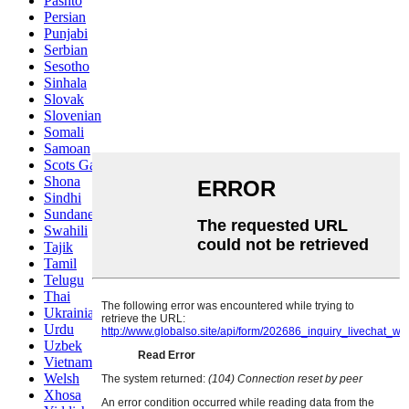
Pashto
Persian
Punjabi
Serbian
Sesotho
Sinhala
Slovak
Slovenian
Somali
Samoan
Scots Gaelic
Shona
Sindhi
Sundanese
Swahili
Tajik
Tamil
Telugu
Thai
Ukrainian
Urdu
Uzbek
Vietnamese
Welsh
Xhosa