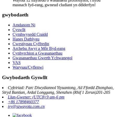
Wayota 12 mlynedd o wasanaeth proffesiynol, i hybu
masnach fyd-eang, gwneud cludiant yn ddiderfyn!
gwybodaeth
Amdanom Ni
Cyswllt
Cymhwysedd Craidd
Hanes Datblygu
Cwestiynau Cyffredin
Archebu Awyr a Môr Byd-eang
Cynhyrchion a Gwasanaethau
Gwasanaethau Gwerth Ychwanegol
VAS
Warysau/Cyflenwi
Gwybodaeth Gyswllt
Cyfeiriad: Parc Diwydiannol Yiyuantong, Ail Ffordd Zhonghao,
Stryd Bantian, Ardal Longgang, Shenzhen (Rhif 1 Zerun)201-205
Llun-Gwener: (UTC8) 9 am-6 pm
+86 17898460377
ivy@szwayota.com.cn