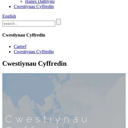
Hanes Datblygu
Cwestiynau Cyffredin
English
Cwestiynau Cyffredin
Cartref
Cwestiynau Cyffredin
Cwestiynau Cyffredin
Cwestiynau