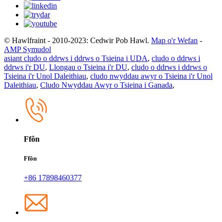
© Hawlfraint - 2010-2023: Cedwir Pob Hawl.
Map o'r Wefan
-
AMP Symudol
asiant cludo o ddrws i ddrws o Tsieina i UDA
,
cludo o ddrws i
ddrws i'r DU
,
Llongau o Tsieina i'r DU
,
cludo o ddrws i ddrws o
Tsieina i'r Unol Daleithiau
,
cludo nwyddau awyr o Tsieina i'r Unol
Daleithiau
,
Cludo Nwyddau Awyr o Tsieina i Ganada
,
Ffôn
Ffôn
+86 17898460377