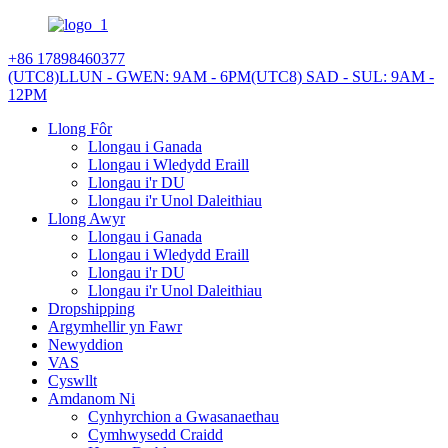
+86 17898460377
(UTC8)LLUN - GWEN: 9AM - 6PM
(UTC8) SAD - SUL: 9AM -
12PM
Llong Fôr
Llongau i Ganada
Llongau i Wledydd Eraill
Llongau i'r DU
Llongau i'r Unol Daleithiau
Llong Awyr
Llongau i Ganada
Llongau i Wledydd Eraill
Llongau i'r DU
Llongau i'r Unol Daleithiau
Dropshipping
Argymhellir yn Fawr
Newyddion
VAS
Cyswllt
Amdanom Ni
Cynhyrchion a Gwasanaethau
Cymhwysedd Craidd