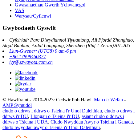
Gwasanaethau Gwerth Ychwanegol
VAS
Warysau/Cyflenwi
Gwybodaeth Gyswllt
Cyfeiriad: Parc Diwydiannol Yiyuantong, Ail Ffordd Zhonghao,
Stryd Bantian, Ardal Longgang, Shenzhen (Rhif 1 Zerun)201-205
Llun-Gwener: (UTC8) 9 am-6 pm
+86 17898460377
ivy@szwayota.com.cn
© Hawlfraint - 2010-2023: Cedwir Pob Hawl.
Map o'r Wefan
-
AMP Symudol
cludo o ddrws i ddrws o Tsieina i'r Unol Daleithiau
,
cludo o ddrws i
ddrws i'r DU
,
Llongau o Tsieina i'r DU
,
asiant cludo o ddrws i
ddrws o Tsieina i UDA
,
Cludo Nwyddau Awyr o Tsieina i Ganada
,
cludo nwyddau awyr o Tsieina i'r Unol Daleithiau
,