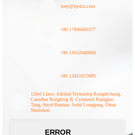
tony@hydcn.com
+86 17898460377
+86 1
3632646894
+86 13421825689
12fed Llawr, Adeilad Technoleg Rongdechang,
Canolfan Rongfeng B, Cymuned Xiangjiao
Tang, Stryd Bantian, Ardal Longgang, Dinas
Shenzhen.