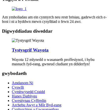
Am ymholiadau am ein cynnyrch neu restr brisiau, gadewch eich e-
bost i ni a byddwn mewn cysylltiad o fewn 24 awr.
Digwyddiadau diweddar
Tystysgrif Wayota
Wayota 12 mlynedd o wasanaeth proffesiynol, i hybu
masnach fyd-eang, gwneud cludiant yn ddiderfyn!
gwybodaeth
Amdanom Ni
Cyswllt
Cymhwysedd Craidd
Hanes Datblygu
Cwestiynau Cyffredin
Archebu Awyr a Môr Byd-eang
Cynhyrchion a Gwasanaethau