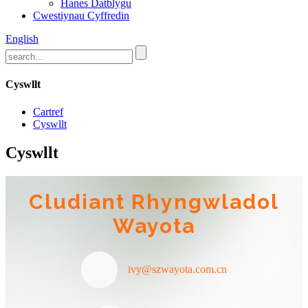
Hanes Datblygu
Cwestiynau Cyffredin
English
Cyswllt
Cartref
Cyswllt
Cyswllt
Cludiant Rhyngwladol
Wayota
ivy@szwayota.com.cn