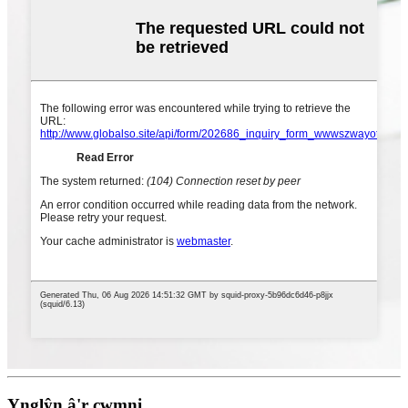
Ynglŷn â'r cwmni