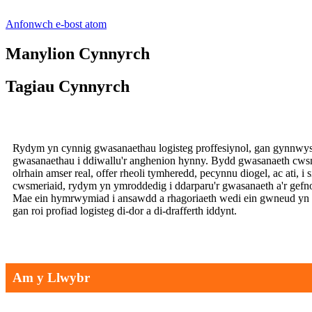
Anfonwch e-bost atom
Manylion Cynnyrch
Tagiau Cynnyrch
Rydym yn cynnig gwasanaethau logisteg proffesiynol, gan gynnwys 
gwasanaethau i ddiwallu'r anghenion hynny. Bydd gwasanaeth cwsme
olrhain amser real, offer rheoli tymheredd, pecynnu diogel, ac ati,
cwsmeriaid, rydym yn ymroddedig i ddarparu'r gwasanaeth a'r gefno
Mae ein hymrwymiad i ansawdd a rhagoriaeth wedi ein gwneud yn b
gan roi profiad logisteg di-dor a di-drafferth iddynt.
Am y Llwybr