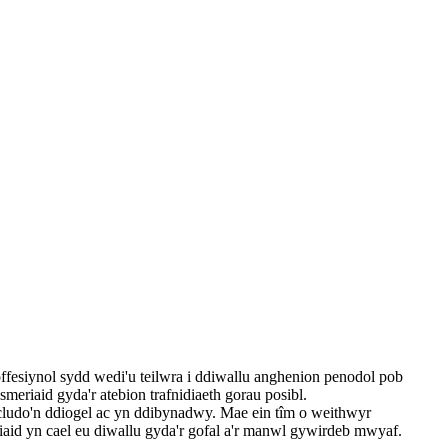
esiynol sydd wedi'u teilwra i ddiwallu anghenion penodol pob
riaid gyda'r atebion trafnidiaeth gorau posibl.
 cludo'n ddiogel ac yn ddibynadwy. Mae ein tîm o weithwyr
iaid yn cael eu diwallu gyda'r gofal a'r manwl gywirdeb mwyaf.