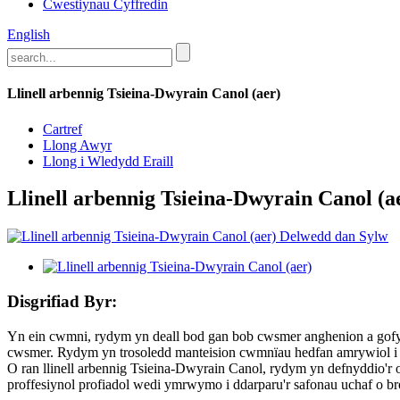
Cwestiynau Cyffredin
English
Llinell arbennig Tsieina-Dwyrain Canol (aer)
Cartref
Llong Awyr
Llong i Wledydd Eraill
Llinell arbennig Tsieina-Dwyrain Canol (a
Disgrifiad Byr:
Yn ein cwmni, rydym yn deall bod gan bob cwsmer anghenion a gofyn
cwsmer. Rydym yn trosoledd manteision cwmnïau hedfan amrywiol i sic
O ran llinell arbennig Tsieina-Dwyrain Canol, rydym yn defnyddio'r 
proffesiynol profiadol wedi ymrwymo i ddarparu'r safonau uchaf o br