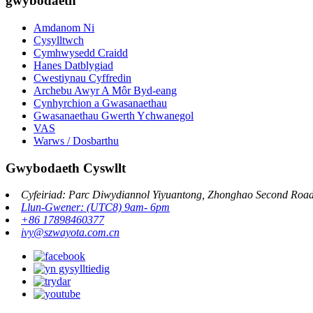
gwybodaeth
Amdanom Ni
Cysylltwch
Cymhwysedd Craidd
Hanes Datblygiad
Cwestiynau Cyffredin
Archebu Awyr A Môr Byd-eang
Cynhyrchion a Gwasanaethau
Gwasanaethau Gwerth Ychwanegol
VAS
Warws / Dosbarthu
Gwybodaeth Cyswllt
Cyfeiriad: Parc Diwydiannol Yiyuantong, Zhonghao Second Road,
Llun-Gwener: (UTC8) 9am- 6pm
+86 17898460377
ivy@szwayota.com.cn