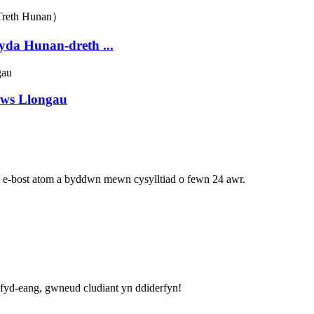
yda Hunan-dreth ...
rws Llongau
h e-bost atom a byddwn mewn cysylltiad o fewn 24 awr.
fyd-eang, gwneud cludiant yn ddiderfyn!