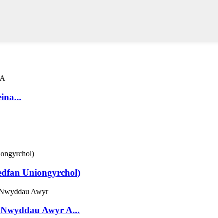
na...
edfan Uniongyrchol)
 Nwyddau Awyr A...