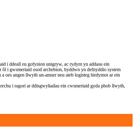
id i ddeall eu gofynion unigryw, ac rydym yn addasu ein
r ôl i gwsmeriaid osod archebion, byddwn yn defnyddio system
n a oes angen llwyth un-amser neu ateb logisteg hirdymor ar ein
chu i ragori ar ddisgwyliadau ein cwsmeriaid gyda phob llwyth,