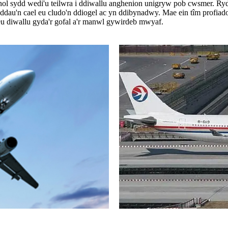
nol sydd wedi'u teilwra i ddiwallu anghenion unigryw pob cwsmer. Ry
yddau'n cael eu cludo'n ddiogel ac yn ddibynadwy. Mae ein tîm profiad
 eu diwallu gyda'r gofal a'r manwl gywirdeb mwyaf.