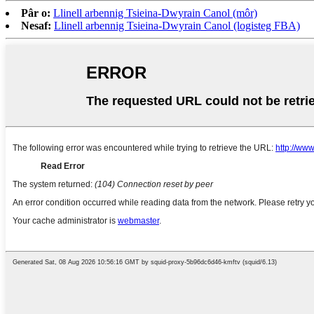
Pâr o:
Llinell arbennig Tsieina-Dwyrain Canol (môr)
Nesaf:
Llinell arbennig Tsieina-Dwyrain Canol (logisteg FBA)