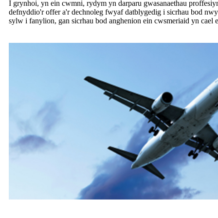
I grynhoi, yn ein cwmni, rydym yn darparu gwasanaethau proffesiy
defnyddio'r offer a'r dechnoleg fwyaf datblygedig i sicrhau bod nw
sylw i fanylion, gan sicrhau bod anghenion ein cwsmeriaid yn cael