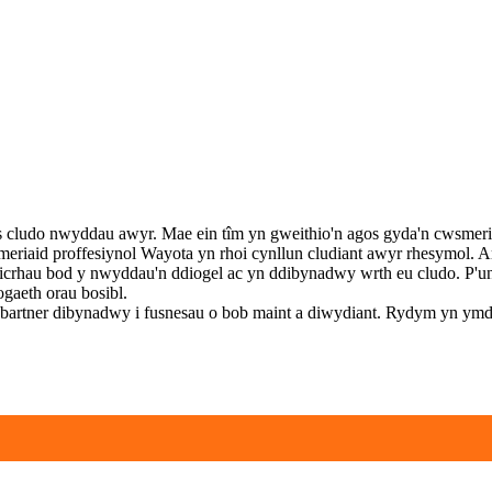
cludo nwyddau awyr. Mae ein tîm yn gweithio'n agos gyda'n cwsmeria
riaid proffesiynol Wayota yn rhoi cynllun cludiant awyr rhesymol. A
 i sicrhau bod y nwyddau'n ddiogel ac yn ddibynadwy wrth eu cludo. P'u
gaeth orau bosibl.
artner dibynadwy i fusnesau o bob maint a diwydiant. Rydym yn ymdre