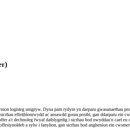
er)
ion logisteg unigryw. Dyna pam rydym yn darparu gwasanaethau proff
rhau effeithlonrwydd ac ansawdd gorau posibl, gan ddarparu ein cwsme
offer a'r dechnoleg fwyaf datblygedig i sicrhau bod nwyddau'n cael eu
offesiynoldeb a sylw i fanylion, gan sicrhau bod anghenion ein cwsmer