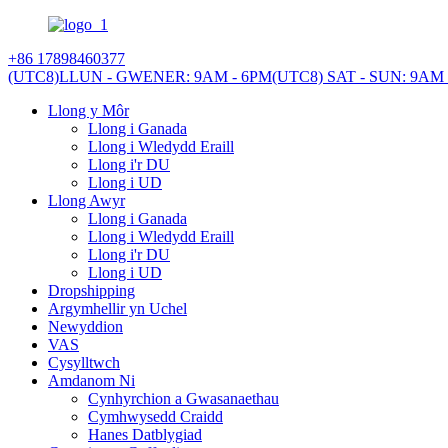
+86 17898460377
(UTC8)LLUN - GWENER: 9AM - 6PM
(UTC8) SAT - SUN: 9AM 
Llong y Môr
Llong i Ganada
Llong i Wledydd Eraill
Llong i'r DU
Llong i UD
Llong Awyr
Llong i Ganada
Llong i Wledydd Eraill
Llong i'r DU
Llong i UD
Dropshipping
Argymhellir yn Uchel
Newyddion
VAS
Cysylltwch
Amdanom Ni
Cynhyrchion a Gwasanaethau
Cymhwysedd Craidd
Hanes Datblygiad