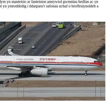
dym yn manteisio ar fanteision amrywiol gwmnïau hedfan ac yn
ol yn ymroddedig i ddarparu'r safonau uchaf o broffesiynoldeb a