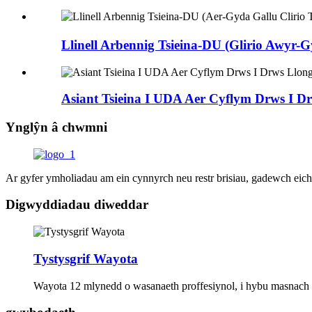
Llinell Arbennig Tsieina-DU (Glirio Awyr-G
Asiant Tsieina I UDA Aer Cyflym Drws I D
Ynglŷn â chwmni
Ar gyfer ymholiadau am ein cynnyrch neu restr brisiau, gadewch eic
Digwyddiadau diweddar
Tystysgrif Wayota
Wayota 12 mlynedd o wasanaeth proffesiynol, i hybu masnach 