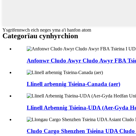
Ysgrifennwch eich neges yma a'i hanfon atom
Categorïau cynhyrchion
Anfonwr Cludo Awyr Cludo Awyr FBA Tsiei
Llinell arbennig Tsieina-Canada (aer)
Llinell Arbennig Tsieina-UDA (Aer-Gyda H
Cludo Cargo Shenzhen Tsieina UDA Cludo